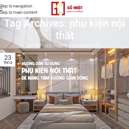
Skip to navigation
Skip to main content
Tag Archives: phụ kiện nội
thất
Home
Posts Tagged "phụ kiện nội thất"
23
TH12