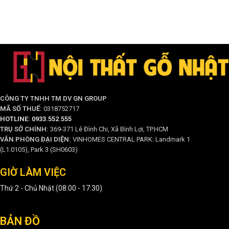
CÔNG TY TNHH TM DV GN GROUP
MÃ SỐ THUẾ:
0318752717
HOTLINE: 0933.552.555
TRỤ SỞ CHÍNH:
369-371 Lê Đình Chi, Xã Bình Lợi, TP.HCM
VĂN PHÒNG ĐẠI DIỆN:
VINHOMES CENTRAL PARK: Landmark 1
(L1.0105), Park 3 (SH0603)
GIỜ LÀM VIỆC
Thứ 2 - Chủ Nhật (08:00 - 17:30)
BẢN ĐỒ