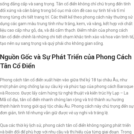
sống đẳng cấp và sang trọng. Tân cổ điển không chỉ chú trọng đến tính
đối xứng và cân bằng trong bố cục mà còn đề cao sự tinh tế và tỉ mỉ
trong từng chi tiết trang trí. Các thiết kế theo phong cách này thường sử
dụng các gam màu trung tính như trắng, kem, và vàng, kết hợp với chất
liệu cao cấp như gỗ, da, và đá cẩm thạch. Điểm nhấn của phong cách
tân cổ điển chính là những chi tiết chạm khắc tinh xảo và hoa văn tinh tế,
tạo nên sự sang trọng và quý phái cho không gian sống.
Nguồn Gốc và Sự Phát Triển của Phong Cách
Tân Cổ Điển
Phong cách tân cổ điển xuất hiện vào giữa thế kỷ 18 tại châu Âu, như
một phản ứng chống lại sự cầu kỳ và phức tạp của phong cách Baroque
và Rococo. Được lấy cảm hứng từ nghệ thuật và kiến trúc Hy Lạp – La
Mã cổ đại, tân cổ điển nhanh chóng lan rộng và trở thành xu hướng
thịnh hành trong giới quý tộc châu Âu. Phong cách này chú trọng đến sự
đơn giản, tinh tế nhưng vẫn giữ được vẻ uy nghi và tráng lệ.
Qua các thời kỳ lịch sử, phong cách tân cổ điển không ngừng phát triển
và biến đổi để phù hợp với nhu cầu và thị hiếu của từng giai đoạn. Trong