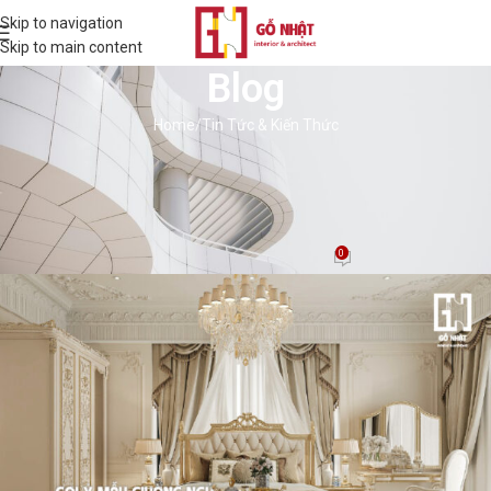
Skip to navigation
Skip to main content
Blog
Home
Tin Tức & Kiến Thức
TIN TỨC & KIẾN THỨC
Gợi Ý Mẫu Giường Ngủ Tân Cổ Điển
Thịnh Hành Nhất Năm 2024
0
BD Thịnh
On 09/08/2024