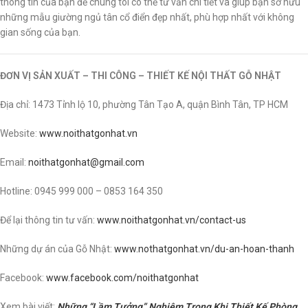
thông tin của bạn để chúng tôi có thể tư vấn chi tiết và giúp bạn sở hữu
những mẫu giường ngủ tân cổ điển đẹp nhất, phù hợp nhất với không
gian sống của bạn.
ĐƠN VỊ SẢN XUẤT – THI CÔNG – THIẾT KẾ NỘI THẤT GỖ NHẬT
Địa chỉ: 1473 Tỉnh lộ 10, phường Tân Tạo A, quận Bình Tân, TP HCM
Website:
www.noithatgonhat.vn
Email:
noithatgonhat@gmail.com
Hotline: 0945 999 000 – 0853 164 350
Để lại thông tin tư vấn:
www.noithatgonhat.vn/contact-us
Những dự án của Gỗ Nhật:
www.nothatgonhat.vn/du-an-hoan-thanh
Facebook:
www.facebook.com/noithatgonhat
Xem bài viết:
Những “Lầm Tưởng” Nghiêm Trọng Khi Thiết Kế Phòng