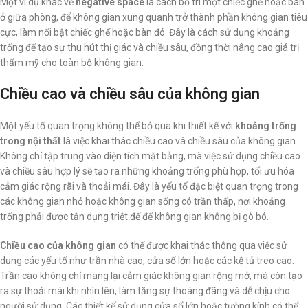
Một ví dụ khác về
negative space
là cách bố trí một chiếc ghế hoặc bàn
ở giữa phòng, để không gian xung quanh trở thành phần không gian tiêu
cực, làm nổi bật chiếc ghế hoặc bàn đó. Đây là cách sử dụng khoảng
trống để tạo sự thu hút thị giác và chiều sâu, đồng thời nâng cao giá trị
thẩm mỹ cho toàn bộ không gian.
Chiều cao và chiều sâu của không gian
Một yếu tố quan trọng không thể bỏ qua khi thiết kế với
khoảng trống
trong nội thất
là việc khai thác chiều cao và chiều sâu của không gian.
Không chỉ tập trung vào diện tích mặt bằng, mà việc sử dụng chiều cao
và chiều sâu hợp lý sẽ tạo ra những khoảng trống phù hợp, tối ưu hóa
cảm giác rộng rãi và thoải mái. Đây là yếu tố đặc biệt quan trọng trong
các không gian nhỏ hoặc không gian sống có trần thấp, nơi khoảng
trống phải được tận dụng triệt để để không gian không bị gò bó.
Chiều cao của không gian
có thể được khai thác thông qua việc sử
dụng các yếu tố như trần nhà cao, cửa sổ lớn hoặc các kệ tủ treo cao.
Trần cao không chỉ mang lại cảm giác không gian rộng mở, mà còn tạo
ra sự thoải mái khi nhìn lên, làm tăng sự thoáng đãng và dễ chịu cho
người sử dụng. Các thiết kế sử dụng cửa sổ lớn hoặc tường kính có thể