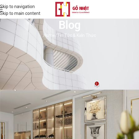
Skip to navigation
Skip to main content
Blog
Home
Tin Tức & Kiến Thức
TIN TỨC & KIẾN THỨC
Không Gian Sống “Thở”: Sự Quan
Trọng Của Khoảng Trống Trong
Thiết Kế Nội Thất
0
BD Thịnh
On 08/12/2024