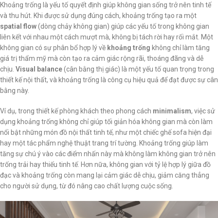
Khoảng trống là yếu tố quyết định giúp không gian sống trở nên tinh tế
và thu hút. Khi được sử dụng đúng cách, khoảng trống tạo ra một
spatial flow
(dòng chảy không gian) giúp các yếu tố trong không gian
liên kết với nhau một cách mượt mà, không bị tách rời hay rối mắt. Một
không gian có sự phân bổ hợp lý về
khoảng trống
không chỉ làm tăng
giá trị thẩm mỹ mà còn tạo ra cảm giác rộng rãi, thoáng đãng và dễ
chịu.
Visual balance
(cân bằng thị giác) là một yếu tố quan trọng trong
thiết kế nội thất, và khoảng trống là công cụ hiệu quả để đạt được sự cân
bằng này.
Ví dụ, trong thiết kế phòng khách theo phong cách
minimalism
, việc sử
dụng khoảng trống không chỉ giúp tối giản hóa không gian mà còn làm
nổi bật những món đồ nội thất tinh tế, như một chiếc ghế sofa hiện đại
hay một tác phẩm nghệ thuật trang trí tường. Khoảng trống giúp làm
tăng sự chú ý vào các điểm nhấn này mà không làm không gian trở nên
trống trải hay thiếu tinh tế. Hơn nữa, không gian với tỷ lệ hợp lý giữa đồ
đạc và khoảng trống còn mang lại cảm giác dễ chịu, giảm căng thẳng
cho người sử dụng, từ đó nâng cao chất lượng cuộc sống.