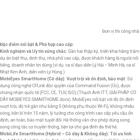
Đơn vị thi công nh
Đặc điểm nổi bật & Phù hợp cao cấp:
Kinh nghiệm và Uy tín vững chắc:
Gần hai thập kỷ, triển khai hàng trăm
dự án biệt thự, dinh thự, nhà phố cao cấp, được khách hàng là người nổi
tiếng, doanh nhân tin dùng (ví dụ: ca sĩ đạo diễn Lý Hải – Minh Hà, ca sĩ
Nhật Kim Anh, diễn viên Lý Hùng )
MobiEyes SmartHome (Có dây): Vượt trội về ổn định, bảo mật:
Sử
dụng công nghệ CFLink độc quyền của Command Fusion (Úc), được
chứng nhận quốc tế (FCC, CE, TUV, ISO) (Thạch Anh ITT, GIẢI PHÁP CÓ
DÂY MOBIEYES SMARTHOME.docx). MobiEyes nổi bật với độ ổn định
vượt trội, độ trễ gần như bằng 0 (không phụ thuộc Wi-Fi), không nhiễu
sóng, bền bỉ trên 15 năm, lý tưởng cho công trình cao cấp yêu cầu ổn
định, an toàn, bảo mật tuyệt đối. Hệ thống vẫn cho phép dùng song
song công tắc cơ truyền thống, tiện lợi cho gia đình đa thế hệ.
MobiLife SmartHome (Hybrid – Có dây & Không dây): Tối ưu linh