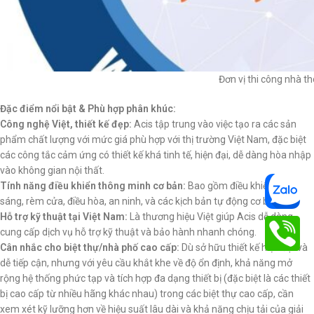
Đơn vị thi công nhà t
Đặc điểm nổi bật & Phù hợp phân khúc:
Công nghệ Việt, thiết kế đẹp:
Acis tập trung vào việc tạo ra các sản
phẩm chất lượng với mức giá phù hợp với thị trường Việt Nam, đặc biệt
các công tắc cảm ứng có thiết kế khá tinh tế, hiện đại, dễ dàng hòa nhập
vào không gian nội thất.
Tính năng điều khiển thông minh cơ bản:
Bao gồm điều khiển chiếu
sáng, rèm cửa, điều hòa, an ninh, và các kịch bản tự động cơ bản.
Hỗ trợ kỹ thuật tại Việt Nam:
Là thương hiệu Việt giúp Acis dễ dàng
cung cấp dịch vụ hỗ trợ kỹ thuật và bảo hành nhanh chóng.
Cân nhắc cho biệt thự/nhà phố cao cấp:
Dù sở hữu thiết kế hiện đại và
dễ tiếp cận, nhưng với yêu cầu khắt khe về độ ổn định, khả năng mở
rộng hệ thống phức tạp và tích hợp đa dạng thiết bị (đặc biệt là các thiết
bị cao cấp từ nhiều hãng khác nhau) trong các biệt thự cao cấp, cần
xem xét kỹ lưỡng hơn về hiệu suất lâu dài và khả năng chịu tải của giải