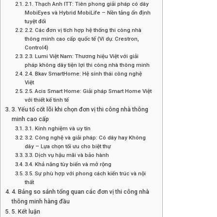
2.1. Thạch Anh ITT: Tiên phong giải pháp có dây
MobiEyes và Hybrid MobiLife – Nền tảng ổn định
tuyệt đối
2.2. Các đơn vị tích hợp hệ thống thi công nhà
thông minh cao cấp quốc tế (Ví dụ: Crestron,
Control4)
2.3. Lumi Việt Nam: Thương hiệu Việt với giải
pháp không dây tiện lợi thi công nhà thông minh
2.4. Bkav SmartHome: Hệ sinh thái công nghệ
Việt
2.5. Acis Smart Home: Giải pháp Smart Home Việt
với thiết kế tinh tế
3. Yếu tố cốt lõi khi chọn đơn vị thi công nhà thông
minh cao cấp
3.1. Kinh nghiệm và uy tín
3.2. Công nghệ và giải pháp: Có dây hay Không
dây – Lựa chọn tối ưu cho biệt thự
3.3. Dịch vụ hậu mãi và bảo hành
3.4. Khả năng tùy biến và mở rộng
3.5. Sự phù hợp với phong cách kiến trúc và nội
thất
4. Bảng so sánh tổng quan các đơn vị thi công nhà
thông minh hàng đầu
5. Kết luận