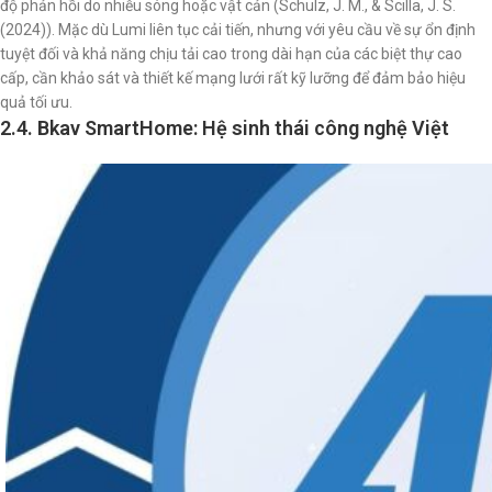
độ phản hồi do nhiễu sóng hoặc vật cản (Schulz, J. M., & Scilla, J. S.
(2024)). Mặc dù Lumi liên tục cải tiến, nhưng với yêu cầu về sự ổn định
tuyệt đối và khả năng chịu tải cao trong dài hạn của các biệt thự cao
cấp, cần khảo sát và thiết kế mạng lưới rất kỹ lưỡng để đảm bảo hiệu
quả tối ưu.
2.4. Bkav SmartHome: Hệ sinh thái công nghệ Việt