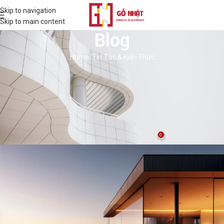
Skip to navigation
Skip to main content
Blog
Home
Tin Tức & Kiến Thức
TIN TỨC & KIẾN THỨC
TOP 5 Đơn Vị Thi Công Nhà Thông
Minh Cao Cấp Dành Cho Biệt Thự &
Nhà Phố
0
quản trị viên
On 18/06/2025