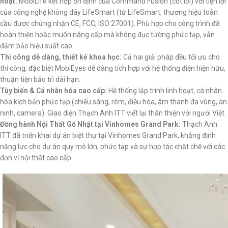
hoạt:
MobiLife kết hợp ổn định của Command Fusion (cốt lõi) với tiện lợi
của công nghệ không dây LifeSmart (từ LifeSmart, thương hiệu toàn
cầu được chứng nhận CE, FCC, ISO 27001). Phù hợp cho công trình đã
hoàn thiện hoặc muốn nâng cấp mà không đục tường phức tạp, vẫn
đảm bảo hiệu suất cao.
Thi công dễ dàng, thiết kế khoa học:
Cả hai giải pháp đều tối ưu cho
thi công, đặc biệt MobiEyes dễ dàng tích hợp với hệ thống điện hiện hữu,
thuận tiện bảo trì dài hạn.
Tùy biến & Cá nhân hóa cao cấp:
Hệ thống lập trình linh hoạt, cá nhân
hóa kịch bản phức tạp (chiếu sáng, rèm, điều hòa, âm thanh đa vùng, an
ninh, camera). Giao diện Thạch Anh ITT viết lại thân thiện với người Việt.
Đồng hành Nội Thất Gỗ Nhật tại Vinhomes Grand Park:
Thạch Anh
ITT đã triển khai dự án biệt thự tại Vinhomes Grand Park, khẳng định
năng lực cho dự án quy mô lớn, phức tạp và sự hợp tác chặt chẽ với các
đơn vị nội thất cao cấp.