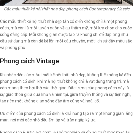
Các mẫu thiết kế nội thất nhà đẹp phong cách Contemporary Classic
Các mẫu thiết kế nội thất nhà đẹp tân cổ điển không chỉ là một phong
cách, mà còn là một tuyên ngôn về gu thẩm mỹ, một lựa chọn cho cuộc
sống đẳng cấp. Mỗi không gian được tạo ra không chỉ để đáp ứng nhu
cầu sử dụng mà còn để kể lên một câu chuyện, một lịch sử đầy màu sắc
và phong phú.
Phong cách Vintage
Khi nhắc đến các mẫu thiết kế nội thất nhà đẹp, không thể không kể đến
phong cách cổ điển, khi mà nội thất không chỉ là vật dụng trang trí, mà
còn mang theo hơi thở của thời gian. Đặc trưng của phong cách này là
sự giao thoa giữa quá khứ và hiện tại, giữa truyền thống và sự tiện nghi,
tạo nên một không gian sống đầy ấm cúng và hoài cổ.
Ưu điểm của phong cách cổ điển là khả năng tạo ra một không gian lãng
mạn, nơi mỗi góc nhỏ đều ấm áp và tràn ngập ký ức.
Phong cách Rustic, với chất liệu gỗ tự nhiên và đồ nội thất mộc mạc, lại