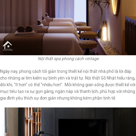
Nội thất spa phong cách vintage
Ngày nay, phong cách tối giản trong thiết kế nội thất nhà phố là lời đáp
cho những ai tìm kiếm sự bình yên và trật tự. Nội thất Gỗ Nhật hiểu rằng,
đôi khi, “ít hơn” có thể “nhiều hơn”. Mỗi không gian sống được thiết kế với
mục tiêu tạo ra sự gọn gàng, ngăn nắp và thanh lịch, phù hợp với những
gia đình yêu thích sự đơn giản nhưng không kém phần tinh tế.