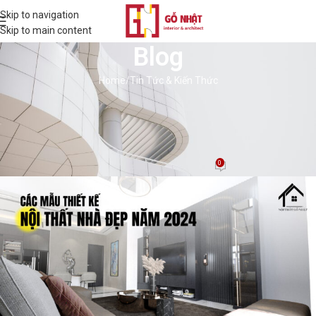
Skip to navigation
Skip to main content
Blog
Home
Tin Tức & Kiến Thức
TIN TỨC & KIẾN THỨC
“Mê mẩn” với các mẫu thiết kế nội
thất nhà đẹp năm 2024
0
BD Thịnh
On 23/04/2024